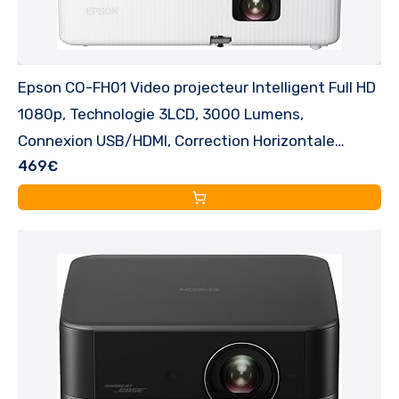
Epson CO-FH01 Video projecteur Intelligent Full HD
1080p, Technologie 3LCD, 3000 Lumens,
Connexion USB/HDMI, Correction Horizontale
469€
Verticale du trapèze, Haut-Parleur intégré,
Projection jusqu'à 378"