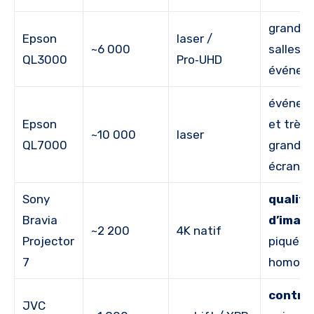
grande
Epson
laser /
~6 000
salles,
QL3000
Pro‑UHD
événem
événem
Epson
et très
~10 000
laser
QL7000
grands
écrans
Sony
qualité
Bravia
d’imag
~2 200
4K natif
Projector
piqué,
7
homogé
contra
JVC