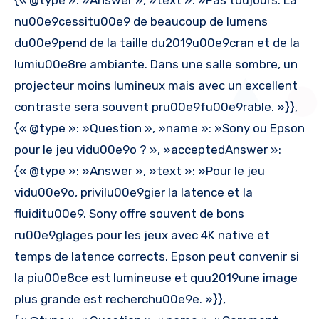
{« @type »: »Answer », »text »: »Pas toujours. La
nu00e9cessitu00e9 de beaucoup de lumens
du00e9pend de la taille du2019u00e9cran et de la
lumiu00e8re ambiante. Dans une salle sombre, un
projecteur moins lumineux mais avec un excellent
contraste sera souvent pru00e9fu00e9rable. »}},
{« @type »: »Question », »name »: »Sony ou Epson
pour le jeu vidu00e9o ? », »acceptedAnswer »:
{« @type »: »Answer », »text »: »Pour le jeu
vidu00e9o, privilu00e9gier la latence et la
fluiditu00e9. Sony offre souvent de bons
ru00e9glages pour les jeux avec 4K native et
temps de latence corrects. Epson peut convenir si
la piu00e8ce est lumineuse et quu2019une image
plus grande est recherchu00e9e. »}},