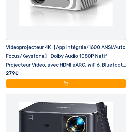
Videoprojecteur 4K【App Intégrée/1600 ANSI/Auto
Focus/Keystone】 Dolby Audio 1080P Natif
Projecteur Video, avec HDMI eARC, WiFi6, Bluetooth
279€
Lisowod Retroprojecteur Portable pour Home
Cinéma