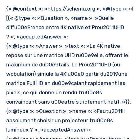
{« @context »: »https://schema.org », »@type »: »FA
[{« @type »: »Question », »name »: »Quelle
diffu00e9rence entre 4K native et Prou2011UHD
? », »acceptedAnswer »:
{« @type »: »Answer », »text »: »La 4K native
repose sur une matrice UHD ru00e9elle, offrant le
maximum de du00e9tails. Le Prou2011UHD (ou
wobulation) simule la 4K u00e0 partir du2019une
matrice Full HD en du00e9calant rapidement les
pixels, ce qui donne un rendu tru00e8s
convaincant sans u00eatre strictement natif. »}},
{« @type »: »Question », »name »: »Fautu2011il
absolument choisir un projecteur tru00e8s
lumineux ? », »acceptedAnswer »: