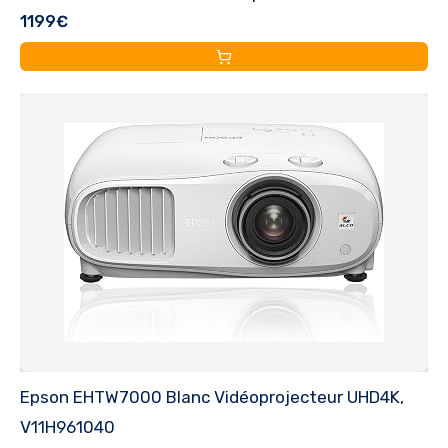
1199€
réglable, Usage intérieur/extérieur, Garantie 5 Ans*
Epson EHTW7000 Blanc Vidéoprojecteur UHD4K,
V11H961040