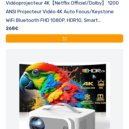
Vidéoprojecteur 4K【Netflix Officiel/Dolby】 1200
ANSI Projecteur Vidéo 4K Auto Focus/Keystone
WiFi Bluetooth FHD 1080P, HDR10, Smart
268€
Rétroprojecteur Portable WiFi6 Extérieur Zoom50%
Cadeau/Home Cinéma