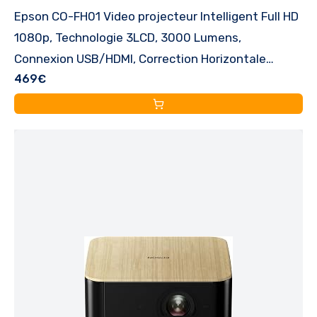
Epson CO-FH01 Video projecteur Intelligent Full HD
1080p, Technologie 3LCD, 3000 Lumens,
Connexion USB/HDMI, Correction Horizontale
469€
Verticale du trapèze, Haut-Parleur intégré,
Projection jusqu'à 378"