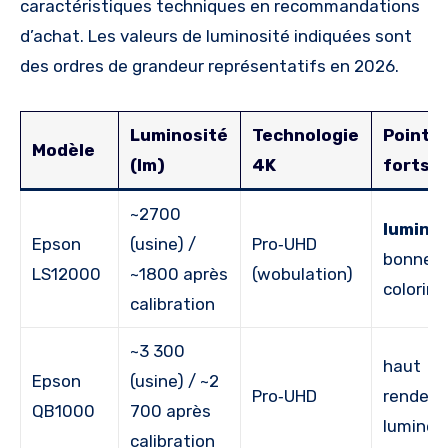
caractéristiques techniques en recommandations
d’achat. Les valeurs de luminosité indiquées sont
des ordres de grandeur représentatifs en 2026.
Luminosité
Technologie
Points
Modèle
(lm)
4K
forts
~2700
lumino
Epson
(usine) /
Pro‑UHD
bonne
LS12000
~1800 après
(wobulation)
colorimé
calibration
~3 300
haut
Epson
(usine) / ~2
Pro‑UHD
rendem
QB1000
700 après
lumineu
calibration