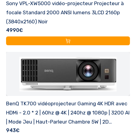
Sony VPL-XW5000 vidéo-projecteur Projecteur à
focale Standard 2000 ANSI lumens 3LCD 2160p
(3840x2160) Noir
4990€
BenQ TK700 vidéoprojecteur Gaming 4K HDR avec
HDMi - 2.0 * 2 | 60hz @ 4K | 240hz @ 1080p | 3200 Al
| Mode Jeu | Haut-Parleur Chambre 5W | 2D
943€
Keystone | 3D | PS5 | Xbox Series X