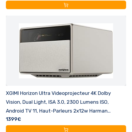
XGIMI Horizon Ultra Videoprojecteur 4K Dolby
Vision, Dual Light, ISA 3.0, 2300 Lumens ISO,
Android TV 11, Haut-Parleurs 2x12w Harman
1399€
Kardon, Zoom Optique, Cinéma Domestique, Wi-FI
et Bluetooth