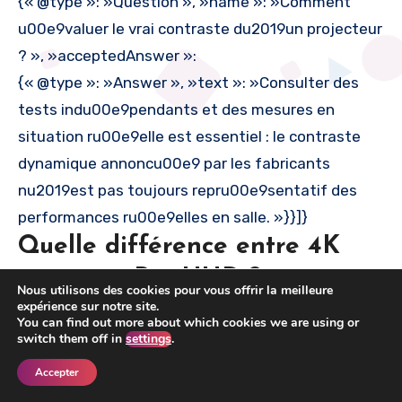
{« @type »: »Question », »name »: »Comment
u00e9valuer le vrai contraste du2019un projecteur
? », »acceptedAnswer »:
{« @type »: »Answer », »text »: »Consulter des
tests indu00e9pendants et des mesures en
situation ru00e9elle est essentiel : le contraste
dynamique annoncu00e9 par les fabricants
nu2019est pas toujours repru00e9sentatif des
performances ru00e9elles en salle. »}}]}
Quelle différence entre 4K
native et Pro‑UHD ?
Nous utilisons des cookies pour vous offrir la meilleure
expérience sur notre site.
La 4K native repose sur une matrice UHD réelle,
You can find out more about which cookies we are using or
switch them off in
settings
.
offrant le maximum de détails. Le Pro‑UHD (ou
wobulation) simule la 4K à partir d’une matrice Full
Accepter
HD en décalant rapidement les pixels, ce qui donne